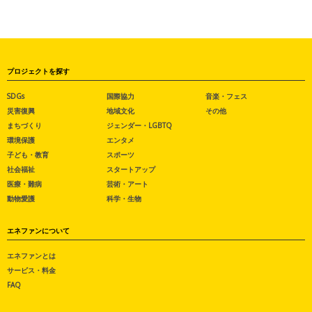
プロジェクトを探す
SDGs
国際協力
音楽・フェス
災害復興
地域文化
その他
まちづくり
ジェンダー・LGBTQ
環境保護
エンタメ
子ども・教育
スポーツ
社会福祉
スタートアップ
医療・難病
芸術・アート
動物愛護
科学・生物
エネファンについて
エネファンとは
サービス・料金
FAQ