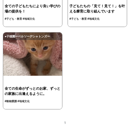
全ての子どもたちにより良い学びの
子どもたちの「見て！見て！」を叶
場の提供を！
える療育に取り組んでいます
#子ども・教育
#地域文化
#子ども・教育
#地域文化
●子猫園ーベルソーデシャトンズー
全ての生命がずっとのお家、ずっと
の家族に出逢えるように。
#動物愛護
#地域文化
1