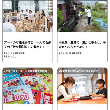
アートの可能性を信じ、一人でも多
小豆島・豊島の「豊かな暮らし」を
くの「社会彫刻家」の輩出を！
未来へつなぐために！
#エンタメ
#地域文化
#まちづくり
#地域文化
#まちづくり
●フリースクール・不登校学習支援教室
●訪問療育&Kids Art Net協会 meete