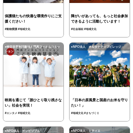
保護猫たちの快適な環境作りにご支
障がいがあっても、もっと社会参加
援ください！
できるように活動しています！
#動物愛護
#地域文化
#社会福祉
#地域文化
●特定非営利活動法人門真フィルムコミッ
●NPO法人 オルタナティブビレッジ
ション
映画を通じて「誰ひとり取り残さな
「日本の原風景と国産のお米を守り
い」社会を実現！
たい！」
#エンタメ
#地域文化
#地域文化
#まちづくり
●NPO法人 インビジブル
●NPO法人 トティエ