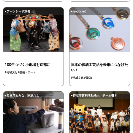
●アーツシード京都
●leopocket
100年つづく小劇場を京都に！
日本の伝統工芸品を未来につなげた
い！
#地域文化
#芸術・アート
#地域文化
#SDGs
●野良猫もみな、家族だよ
●特定非営利活動法人 チーム響き