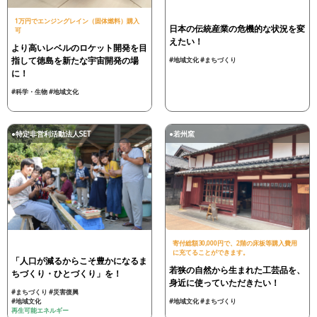
1万円でエンジングレイン（固体燃料）購入
日本の伝統産業の危機的な状況を変
可
えたい！
より高いレベルのロケット開発を目
指して徳島を新たな宇宙開発の場
#地域文化
#まちづくり
に！
#科学・生物
#地域文化
●特定非営利活動法人SET
●若州窯
寄付総額30,000円で、2階の床板等購入費用
に充てることができます。
「人口が減るからこそ豊かになるま
若狭の自然から生まれた工芸品を、
ちづくり・ひとづくり」を！
身近に使っていただきたい！
#まちづくり
#災害復興
#地域文化
#地域文化
#まちづくり
再生可能エネルギー