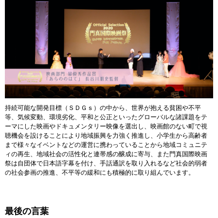
持続可能な開発目標（ＳＤＧｓ）の中から、世界が抱える貧困や不平
等、気候変動、環境劣化、平和と公正といったグローバルな諸課題をテ
ーマにした映画やドキュメンタリー映像を選出し、映画館のない町で視
聴機会を設けることにより地域振興を力強く推進し、小学生から高齢者
まで様々なイベントなどの運営に携わっていることから地域コミュニテ
ィの再生、地域社会の活性化と連帯感の醸成に寄与、また門真国際映画
祭は自団体で日本語字幕を付け、手話通訳を取り入れるなど社会的弱者
の社会参画の推進、不平等の緩和にも積極的に取り組んでいます。
最後の言葉