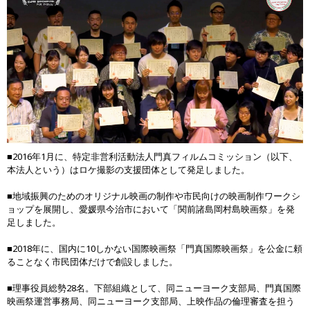
■2016年1月に、特定非営利活動法人門真フィルムコミッション（以下、
本法人という）はロケ撮影の支援団体として発足しました。
■地域振興のためのオリジナル映画の制作や市民向けの映画制作ワークシ
ョップを展開し、愛媛県今治市において「関前諸島岡村島映画祭」を発
足しました。
■2018年に、国内に10しかない国際映画祭「門真国際映画祭」を公金に頼
ることなく市民団体だけで創設しました。
■理事役員総勢28名。下部組織として、同ニューヨーク支部局、門真国際
映画祭運営事務局、同ニューヨーク支部局、上映作品の倫理審査を担う