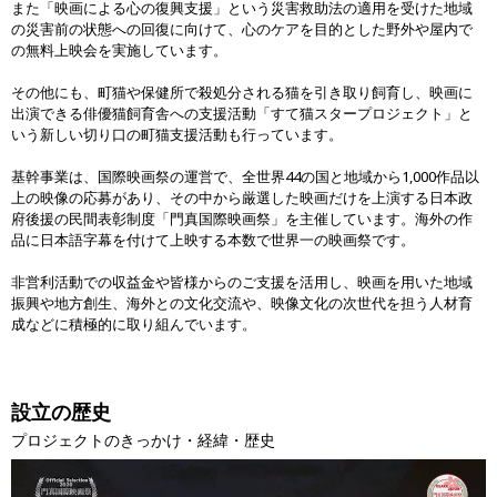
また「映画による心の復興支援」という災害救助法の適用を受けた地域
の災害前の状態への回復に向けて、心のケアを目的とした野外や屋内で
の無料上映会を実施しています。
その他にも、町猫や保健所で殺処分される猫を引き取り飼育し、映画に
出演できる俳優猫飼育舎への支援活動「すて猫スタープロジェクト」と
いう新しい切り口の町猫支援活動も行っています。
基幹事業は、国際映画祭の運営で、全世界44の国と地域から1,000作品以
上の映像の応募があり、その中から厳選した映画だけを上演する日本政
府後援の民間表彰制度「門真国際映画祭」を主催しています。海外の作
品に日本語字幕を付けて上映する本数で世界一の映画祭です。
非営利活動での収益金や皆様からのご支援を活用し、映画を用いた地域
振興や地方創生、海外との文化交流や、映像文化の次世代を担う人材育
成などに積極的に取り組んでいます。
設立の歴史
プロジェクトのきっかけ・経緯・歴史