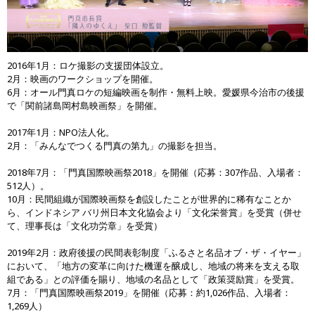
2016年1月：ロケ撮影の支援団体設立。
2月：映画のワークショップを開催。
6月：オール門真ロケの短編映画を制作・無料上映。愛媛県今治市の後援
で「関前諸島岡村島映画祭」を開催。
2017年1月：NPO法人化。
2月：「みんなでつくる門真の第九」の撮影を担当。
2018年7月：「門真国際映画祭2018」を開催（応募：307作品、入場者：
512人）。
10月：民間組織が国際映画祭を創設したことが世界的に稀有なことか
ら、インドネシア バリ州日本文化協会より「文化栄誉賞」を受賞（併せ
て、理事長は「文化功労章」を受賞）
2019年2月：政府後援の民間表彰制度「ふるさと名品オブ・ザ・イヤー」
において、「地方の変革に向けた機運を醸成し、地域の将来を支える取
組である」との評価を賜り、地域の名品として「政策奨励賞」を受賞。
7月：「門真国際映画祭2019」を開催（応募：約1,026作品、入場者：
1,269人）