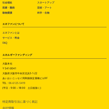
社会福祉
スタートアップ
医療・難病
芸術・アート
動物愛護
科学・生物
エネファンについて
エネファンとは
サービス・料金
FAQ
エネルギーファンディング
大阪本社
〒541-0041
大阪府大阪市中央区北浜3-1-22
あいおいニッセイ同和損保淀屋橋ビル9F
TEL :
06-6125-5419
(平日：9:00～18:00 土日祝除く)
特定商取引法に基づく表記
会社情報