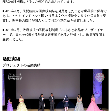
FERO倫理機構など6つの機関で組織されています。
■2019年1月、民間組織が国際映画祭を発足させたことが世界的に稀有で
あることからインドネシア国 バリ日本文化交流協会より文化栄誉賞を受
賞し、理事長の奈須が個人として同文化功労章を受賞しました。
■2019年2月、政府後援の民間表彰制度「ふるさと名品オブ・ザ・イヤ
ー」で、日本を代表する地域振興事業であると評価され、政策奨励賞を
受賞しました。
活動実績
プロジェクトの活動実績