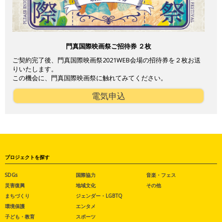
門真国際映画祭ご招待券 ２枚
ご契約完了後、門真国際映画祭2021WEB会場の招待券を２枚お送
りいたします。
この機会に、門真国際映画祭に触れてみてください。
電気申込
プロジェクトを探す
SDGs
国際協力
音楽・フェス
災害復興
地域文化
その他
まちづくり
ジェンダー・LGBTQ
環境保護
エンタメ
子ども・教育
スポーツ