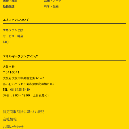
医療・難病
芸術・アート
動物愛護
科学・生物
エネファンについて
エネファンとは
サービス・料金
FAQ
エネルギーファンディング
大阪本社
〒541-0041
大阪府大阪市中央区北浜3-1-22
あいおいニッセイ同和損保淀屋橋ビル9F
TEL :
06-6125-5419
(平日：9:00～18:00 土日祝除く)
特定商取引法に基づく表記
会社情報
お問い合わせ