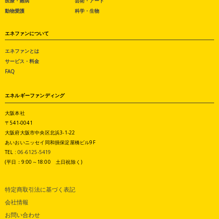
医療・難病
芸術・アート
動物愛護
科学・生物
エネファンについて
エネファンとは
サービス・料金
FAQ
エネルギーファンディング
大阪本社
〒541-0041
大阪府大阪市中央区北浜3-1-22
あいおいニッセイ同和損保淀屋橋ビル9F
TEL :
06-6125-5419
(平日：9:00～18:00 土日祝除く)
特定商取引法に基づく表記
会社情報
お問い合わせ