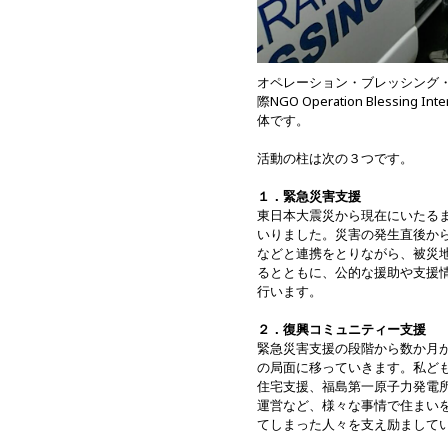
オペレーション・ブレッシング
際NGO Operation Blessi
体です。
活動の柱は次の３つです。
１．緊急災害支援
東日本大震災から現在にいたる
いりました。災害の発生直後か
などと連携をとりながら、被災
るとともに、公的な援助や支援
行います。
２．復興コミュニティー支援
緊急災害支援の段階から数か月
の局面に移っていきます。私ども
住宅支援、福島第一原子力発電
運営など、様々な事情で住まい
てしまった人々を支え励まして