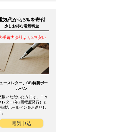
電気代から3％を寄付
少しお得な電気料金
大手電力会社より2％安い
ュースレター、OBJ特製ボー
ルペン
支援いただいた方には、ニュ
スレター(年3回程度発行）と
BJ特製ボールペンをお送りし
す。
電気申込