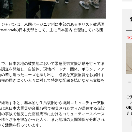
・ジャパンは、米国バージニア州に本部のあるキリスト教系国
ng Internationalの日本支部として、主に日本国内で活動している団
※
まで、日本各地の被災地において緊急災害支援活動を行ってま
ら調査を開始し、自治体、現地パートナー団体、ボランティア
地の差し迫ったニーズを探り出し、必要な支援物資をお届けす
情報の届きにくい人々に対して特別な配慮を払いながら支援を
ニ
ご
ー
が経過すると、基本的な生活復旧から復興コミュニティー支援
O
は東日本大震災や台風19号で被災された方々が居住する仮設
ま
所の事故で被災した南相馬市におけるコミュニティースペース
を移らざるを得なかった人々、また地域の人間関係が分断され
いく活動を行っています。