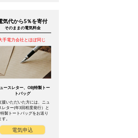
電気代から5％を寄付
そのままの電気料金
大手電力会社とほぼ同じ
ュースレター、OBJ特製トー
トバッグ
支援いただいた方には、ニュ
スレター(年3回程度発行）と
BJ特製トートバッグをお送り
ます。
電気申込