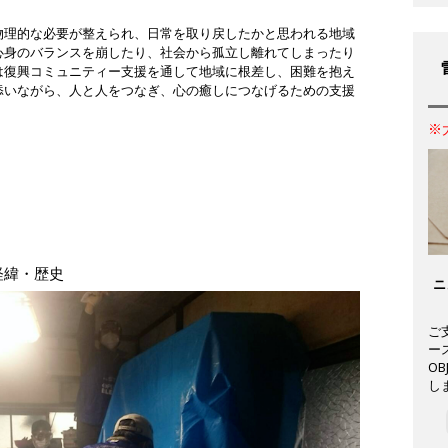
物理的な必要が整えられ、日常を取り戻したかと思われる地域
心身のバランスを崩したり、社会から孤立し離れてしまったり
は復興コミュニティー支援を通して地域に根差し、困難を抱え
添いながら、人と人をつなぎ、心の癒しにつなげるための支援
※
経緯・歴史
ニ
ご
ー
O
し