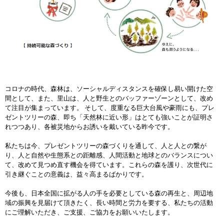
コロナの時代、森林は、ソーシャルディスタンスを確保し易い開けた空
間として、また、里山は、人と野生とのバッファーゾーンとして、改め
て注目が集まっています。 そして、度重なる巨大台風や豪雨にも、プレ
ゼントツリーの森、即ち「天然林に近い形」はとても強いことが証明さ
れつつあり、各被災地からお誘いを戴いている昨今です。
私たちは今、プレゼントツリーの森づくりを通して、人と人との繋が
り、人と自然や生態系との距離感、人間活動と地球とのバランスについ
て、改めて見つめ直す機会を得ています。これらの森を護り、次世代に
引き継ぐことの意義は、益々高まるばかりです。
今後も、日本全国に拡がる人の手を必要としている森の再生と、周辺地
域の振興を見届けて頂きたく、長い時間と労力を要する、私たちの活動
にご理解いただき、ご支援、ご協力をお願いいたします。