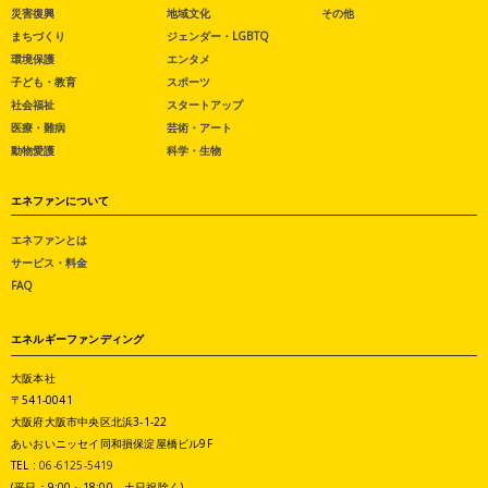
災害復興
地域文化
その他
まちづくり
ジェンダー・LGBTQ
環境保護
エンタメ
子ども・教育
スポーツ
社会福祉
スタートアップ
医療・難病
芸術・アート
動物愛護
科学・生物
エネファンについて
エネファンとは
サービス・料金
FAQ
エネルギーファンディング
大阪本社
〒541-0041
大阪府大阪市中央区北浜3-1-22
あいおいニッセイ同和損保淀屋橋ビル9F
TEL :
06-6125-5419
(平日：9:00～18:00 土日祝除く)