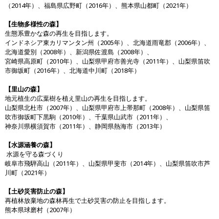
（2014年）、福島県広野町（2016年）、熊本県山都町（2021年）
【生物多様性の森】
生態系豊かな森の再生を目指します。
インドネシア東カリマンタン州（2005年）、北海道雨竜郡（2006年）、
北海道愛別（2008年）、新潟県佐渡島（2008年）、
宮崎県高原町（2010年）、山梨県甲府市善光寺（2011年）、山梨県笛吹
市御坂町（2016年）、北海道中川町（2018年）
【里山の森】
地元植生の広葉樹を植え里山の再生を目指します。
山梨県北杜市（2007年）、山梨県甲府市上帯那町（2008年）、山梨県笛
吹市御坂町下黒駒（2010年）、千葉県山武市（2011年）、
神奈川県横須賀市（2011年）、静岡県熱海市（2013年）
【水源涵養の森】
水源を守る森づくり
岐阜市飛騨高山（2011年）、山梨県甲斐市（2014年）、山梨県笛吹市芦
川町（2021年）
【土砂災害防止の森】
再植林放棄地の森林再生で土砂災害の防止を目指します。
熊本県球磨村（2007年）