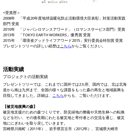
<受賞歴＞
2008年 「平成20年度地球温暖化防止活動環境大臣表彰」対策活動実践
部門 受賞
2010年 「ジャパンロマンスアワード」（ロマンスサービス部門）受賞
2013年 「TOKYO EARTH WORKERS」優秀賞 受賞
2015年 「環境省グッドライフアワード2015」実行委員会特別賞 受賞
プレゼントツリーの詳しい経歴は
こちら
からご覧ください。
活動実績
プロジェクトの活動実績
プレゼントツリーでは、これまでに国外では2カ所、国内では、北は北海
道から南は九州まで、全国の様々な課題をもった森の再生と地域振興を
目指してきました。詳細は、
こちら
からも、ご覧いただけます。
【被災地復興の森】
被災地支援のための森づくりです。防災緑地の整備や天然生林への転換
などを行い、その後長期にわたる被災地と寄付者との交流を通じ、被災
地ににぎわいを取り戻していきます。
宮崎県川南町（2011年）、岩手県宮古市（2012年）、宮城県大崎市