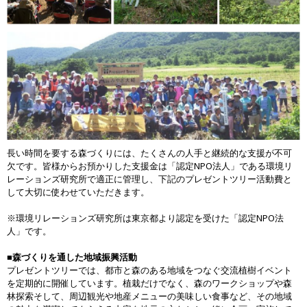
長い時間を要する森づくりには、たくさんの人手と継続的な支援が不可
欠です。皆様からお預かりした支援金は「認定NPO法人」である環境リ
レーションズ研究所で適正に管理し、下記のプレゼントツリー活動費と
して大切に使わせていただきます。
※環境リレーションズ研究所は東京都より認定を受けた「認定NPO法
人」です。
■森づくりを通した地域振興活動
プレゼントツリーでは、都市と森のある地域をつなぐ交流植樹イベント
を定期的に開催しています。植栽だけでなく、森のワークショップや森
林探索そして、周辺観光や地産メニューの美味しい食事など、その地域