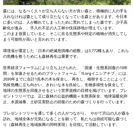
森には、なるべく人々が立ち入らない方が良い森と、積極的に人の手を
入れなければ森として成り立たなくなっている森とがあります。今日本
に多いのは、人が離れてしまったために荒れてしまった森です。少子高
齢化が進み、、手入れ不足の人工林や伐採跡地が増えています。
このまま放置していると、そこに在る生態系や特定の植物が消失してし
まう可能性が高いと言われています。
環境省が選定した「日本の絶滅危惧種の総数」は3,772種もあり、これら
の危機を救うためにも森林再生は重要です。
世界経済フォーラムにより立ち上げられた、「国連・生態系回復の10年
間」を加速させるためのプラットフォーム「1t.orgイニシアチブ」には、
2030年までに合計1兆本の木を保全し、再生し、植樹することによって、
気候危機に立ち向かい、きれいな水を供給し、生物多様性を保全して、
地球の生態系を回復させるという世界規模の目標を掲げています。プレ
ゼントツリーでは、正に森林の公益的機能＝生態系保全、地球温暖化抑
止、水源涵養、土砂災害防止の回復のための森づくりを行っています。
プレゼントツリーを通して多くの人がつながり､ やがて沢山の人が森を
訪れ、地域全体が元気になることを願って、私たちは持続可能な森づく
り（森林再生と地域振興の同時実現）を目指して活動しています。