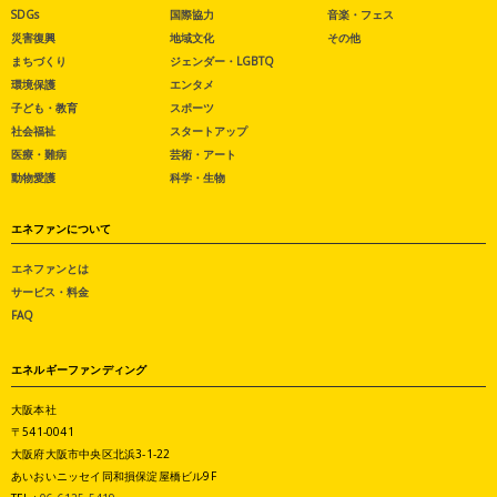
SDGs
国際協力
音楽・フェス
災害復興
地域文化
その他
まちづくり
ジェンダー・LGBTQ
環境保護
エンタメ
子ども・教育
スポーツ
社会福祉
スタートアップ
医療・難病
芸術・アート
動物愛護
科学・生物
エネファンについて
エネファンとは
サービス・料金
FAQ
エネルギーファンディング
大阪本社
〒541-0041
大阪府大阪市中央区北浜3-1-22
あいおいニッセイ同和損保淀屋橋ビル9F