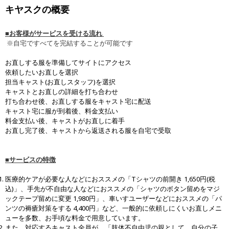
キヤスクの概要
■お客様がサービスを受ける流れ
※自宅ですべてを完結することが可能です
お直しする服を準備してサイトにアクセス
依頼したいお直しを選択
担当キャスト(お直しスタッフ)を選択
キャストとお直しの詳細を打ち合わせ
打ち合わせ後、お直しする服をキャスト宅に配送
キャスト宅に服が到着後、料金支払い
料金支払い後、キャストがお直しに着手
お直し完了後、キャストから返送される服を自宅で受取
■サービスの特徴
医療的ケアが必要な人などにおススメの「Tシャツの前開き 1,650円(税
込)」、手先が不自由な人などにおススメの「シャツのボタン留めをマジ
ックテープ留めに変更 1,980円」、車いすユーザーなどにおススメの「パ
ンツの褥瘡対策をする 4,400円」など、一般的に依頼しにくいお直しメニ
ューを多数、お手頃な料金で用意しています。
また、対応するキャスト全員が、「肢体不自由児の親として、自分の子