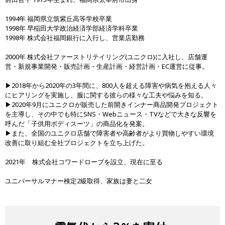
1994年 福岡県立筑紫丘高等学校卒業
1998年 早稲田大学政治経済学部経済学科卒業
1998年 株式会社福岡銀行に入行し、営業店勤務
2000年 株式会社ファーストリテイリング(ユニクロ)に入社し、店舗運
営・新規事業開発・販売計画・生産計画・経営計画・EC運営に従事。
▶︎2018年から2020年の3年間に、800人を超える障害や病気を抱える人々
にヒアリングを実施し、服に関する彼らの様々な工夫や悩みを知る。
▶︎2020年9月にユニクロが販売した前開きインナー商品開発プロジェクト
を主導し、その中でも特にSNS・Webニュース・TVなどで大きな反響を
呼んだ「子供用ボディスーツ」の商品化を発案。
▶︎また、全国のユニクロ店舗で障害者や高齢者がより買物しやすい環境
改善に取り組む全社プロジェクトを立ち上げた。
2021年 株式会社コワードローブを設立、現在に至る
ユニバーサルマナー検定2級取得、家族は妻と二女