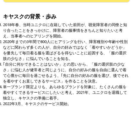
キヤスクの背景・歩み
2018年春、当時ユニクロに在籍していた前田が、聴覚障害者の同僚と知
り合ったことをきっかけに、障害者の服事情をきちんと知りたいと考
え、当事者へのヒアリングを開始。
2020年までの3年間で800人にヒアリングを行い、障害種別や年齢や性別
などに関わらず多くの人が、自分の好みではなく「着やすいかどうか」
を優先して毎日着る服を選ばざるを得ないことに起因する、「服の選択
肢の少なさ」に悩んでいることを知る。
｢自分に何かできることはないか」との思いから、「服の選択肢の少な
さ」に悩む人が健常者と同じように、自分の好みの服を自由に選んで着
て心豊かに毎日を過ごせるよう、｢先に自分の好みの服を選び、後でそれ
を着やすくお直しできるサービス」を作ることを決意。
単一ブランド限定よりも、あらゆるブランドを対象に、たくさんの服を
着やすくできるサービスにしたいと考え、2021年、ユニクロを退職して
独立し、キヤスクの準備に着手。
2022年3月、キヤスクのサービス開始。