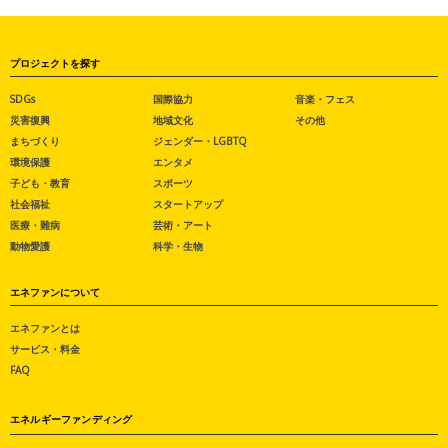
プロジェクトを探す
SDGs
国際協力
音楽・フェス
災害復興
地域文化
その他
まちづくり
ジェンダー・LGBTQ
環境保護
エンタメ
子ども・教育
スポーツ
社会福祉
スタートアップ
医療・難病
芸術・アート
動物愛護
科学・生物
エネファンについて
エネファンとは
サービス・料金
FAQ
エネルギーファンディング