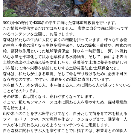
300万円の寄付で4000名の学生に向けた森林環境教育を行います。
ただ情報を提供するだけではありません。 実際に自分で森に関わって学
べるコンテンツを企画し、お届けします。
森林は私たちの生活に大切な多くの機能を担っています。様々な生き物
の生息・生育の場となる生物多様性保全、CO2の吸収・蓄積や、酸素の供
給、蒸発散作用といった地球環境保全、降水を一時貯留し、河川へ流れ
込む水量を平準化して洪水を緩和する水源涵養、そして、雨による表面
土壌の流出や土砂崩れ等を防止したり、落葉等で土壌に養分を供給し河
川を通じて海へ栄養を供給したりする土砂災害防止/土壌保全など。
森林は、私たちが生きる環境、そして命を守り続けるために必要不可欠
な存在なのです。 ですが、現在多くの課題に直面しています。
木を使う人、木を切る人、木を植える人…木に関わる人が減ってきている
ことがその1つです。
その結果、森は弱くなり、崩れやすくなっています。
そこで、私たちソマノベースは木に関わる人を増やすため、森林環境教
育を始めます。
山や木々のことを学ぶ座学だけでなく、自分たちで苗を育て木を植える
フィールドワークや、木で商品を作るワークショップまで。受講者一人
一人が木に関わる人になるようなコンテンツをご用意します。
自ら森林に関わり学ぶ人を増やすことで目指すのは、林業界との関係人