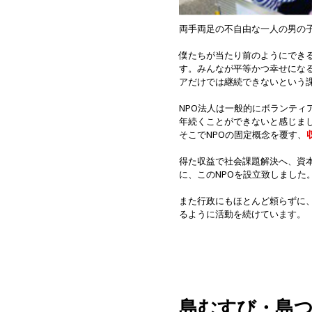
両手両足の不自由な一人の男の子
僕たちが当たり前のようにでき
す。みんなが平等かつ幸せにな
アだけでは継続できないという
NPO法人は一般的にボランティ
年続くことができないと感じま
そこでNPOの固定概念を覆す、
得た収益で社会課題解決へ、資
に、このNPOを設立致しました
また行政にもほとんど頼らずに
るように活動を続けています。
島むすび・島