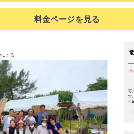
料金ページを見る
電
かにする
※
毎
す
※