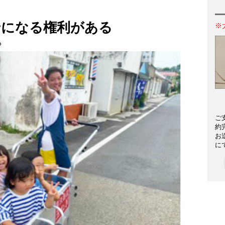
せになる権利がある
※
る
ご
約
お
に