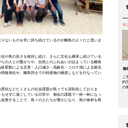
※
足りないものを常に持ち続けているのが離島の人々だと思いま
性化や島の良さを維持し続け、さらに文化も継承し続けている
がらの人との繋がりや、自然とのふれあいが詰まっている離島
気候変動による災害・人口減少・高齢化・コロナ渦による観光
御
の情報発信や、離島同士での特産物の橋渡しなどを行なってい
ご
約
の
の悪化などたくさんの社会課題が島々でも深刻化しておりま
きもせずに過ごしている日常や、都会の課題で一杯一杯になっ
も改善することで、島々の人たちが豊かになり、島の食材を島