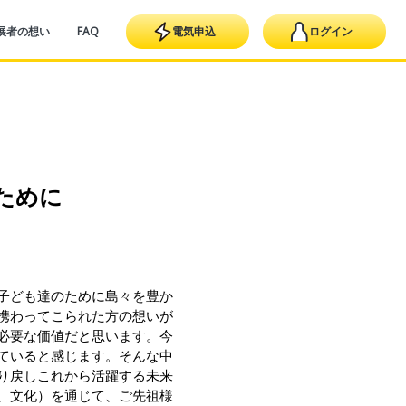
展者の想い
FAQ
電気申込
ログイン
ために
子ども達のために島々を豊か
携わってこられた方の想いが
必要な価値だと思います。今
ていると感じます。そんな中
り戻しこれから活躍する未来
、文化）を通じて、ご先祖様