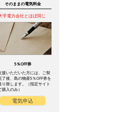
そのままの電気料金
大手電力会社とほぼ同じ
5％OFF券
支援いただいた方には、ご契
完了後、島の物産5％OFF券を
送り致します。（指定サイト
て購入のみ）
電気申込