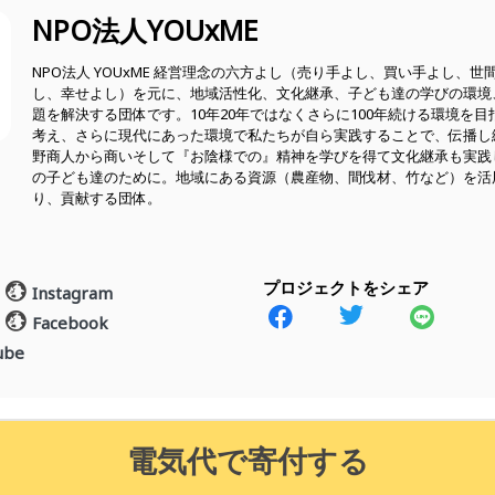
NPO法人YOUxME
NPO法人 YOUxME 経営理念の六方よし（売り手よし、買い手よし、
し、幸せよし）を元に、地域活性化、文化継承、子ども達の学びの環境
題を解決する団体です。10年20年ではなくさらに100年続ける環境を
考え、さらに現代にあった環境で私たちが自ら実践することで、伝播し
野商人から商いそして『お陰様での』精神を学びを得て文化継承も実践
の子ども達のために。地域にある資源（農産物、間伐材、竹など）を活
り、貢献する団体。
プロジェクトをシェア
Instagram
Facebook
ube
電気代で寄付する