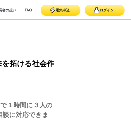
展者の想い
FAQ
電気申込
ログイン
来を拓ける社会作
付で１時間に３人の
E相談に対応できま