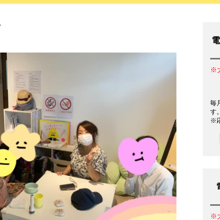
て
電
※
毎
す
※
※