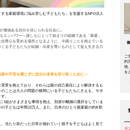
する家庭環境に悩み苦しむ子どもたち」を支援するNPO法人
が価値ある自分を信じられる社会に』
もエンパワー～誰しもにとって始まりの組織である「家庭」
な自尊心を育める場所となるように、今困りごとを抱えている
つくる子どもたちが結婚・出産を尊いものとして捉え生きる力
ご
約
他
を
格差や不安を感じずに自分の未来を切り拓くために～
な背景を抱えており、それらは親の自己責任により解決するも
そのことは大人の問題の狭間にいる子どもたちにさえも、サポ
ます。
に1組がさまざまな事情を抱え、別居や離婚の選択をしていま
の子どもは年間22万人。また、日本のひとり親家庭の約8 割
え、当たり前だった日常が崩れていく様子を子どもはよく見て
※