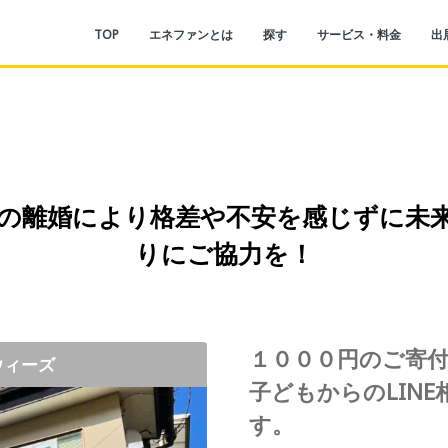
TOP
エネファンとは
探す
サービス・料金
出
の離婚により格差や不安を感じずに未
りにご協力を！
１０００円のご寄
ウィーズ
ウィーズ
ウィーズ
ウィーズ
子どもからのLIN
す。