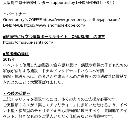
大阪府立母子医療センター supported by LANDMADE(3月・9月)
＊パートナー
Greenberry's COFFEE https://www.greenberryscoffeejapan.com/
LANDMADE https://www.landmade-kobe.com/
■闘病中に役立つ情報ポータルサイト「OMUSUBI」の運営
https://omusubi-santa.com/
■加湿器の提供
2018年
イベントで使用した加湿器32台を譲り受け、病院や病気の子どもたちの
家族が宿泊する施設・ドナルドマクドナルドハウスへ寄贈、
病院・施設からは、患者さんや患者さんのご家族への待遇改善に貢献で
きたとのことで大変喜ばれました。
～今後の活動～
上記チャリティを実現するには、多くの方々のご支援が必要です。
ご支援頂く方々が「楽しくチャリティ！」に参加いただけるよう、イベ
ント型・参加型のチャリティ企画も積極的に展開すべく、遊園地でのイ
ベント、好きなものをご購入いただく仕組みなどを構築中です。