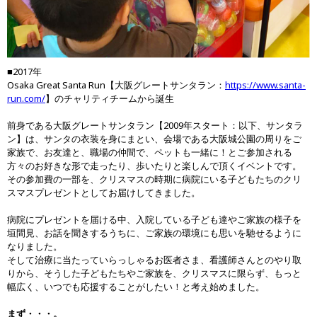
■2017年
Osaka Great Santa Run【大阪グレートサンタラン：
https://www.santa-
run.com/
】のチャリティチームから誕生
前身である大阪グレートサンタラン【2009年スタート：以下、サンタラ
ン】は、サンタの衣装を身にまとい、会場である大阪城公園の周りをご
家族で、お友達と、職場の仲間で、ペットも一緒に！とご参加される
方々のお好きな形で走ったり、歩いたりと楽しんで頂くイベントです。
その参加費の一部を、クリスマスの時期に病院にいる子どもたちのクリ
スマスプレゼントとしてお届けしてきました。
病院にプレゼントを届ける中、入院している子ども達やご家族の様子を
垣間見、お話を聞きするうちに、ご家族の環境にも思いを馳せるように
なりました。
そして治療に当たっていらっしゃるお医者さま、看護師さんとのやり取
りから、そうした子どもたちやご家族を、クリスマスに限らず、もっと
幅広く、いつでも応援することがしたい！と考え始めました。
まず・・・。