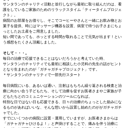
サンタランのチャリティ活動と並行しながら最初に取り組んだのは、看
護をしているご家族のためのリラックスタイム「ティータイムプロジェ
クト」。
病院のお部屋をお借りし、そこでコーヒーやさんと一緒にお飲み物とお
菓子を提供、時にはマッサージ機器を設置、病室で待つお子さまにちょ
っとしたお土産をご用意しました。
短い間であっても、ホッとする時間が取れることで元気が出ます！とい
う感想をたくさん頂戴しました。
そして・・・。
毎日の治療で応援できることはないだろうかと考えていた時、
サンタランのチャリティでも最初に相談した小児科の先生の話がヒント
となり生まれたのが「ガチャガチャプロジェクト」です。
＊サンタランのチャリティで一部先行スタート
毎日病院にいる、あるいは通い、注射はもちろん繰り返される検査と治
療に向かい合う子どもたち、そして治療を促すお医者さまやご家族が子
どもたちとのコミュニケーションのツールになれば。
特別な日ではない日も応援できる、日々の治療のちょっとした励みにな
るものがあればいいな、そんな想いから設置し始めたのががガチャガチ
ャでした。
すでにいくつかの病院に設置・運用していますが、お医者さまからは
「ガチャガチャひけるよ！」と声掛けすることで、痛みを伴う治療に