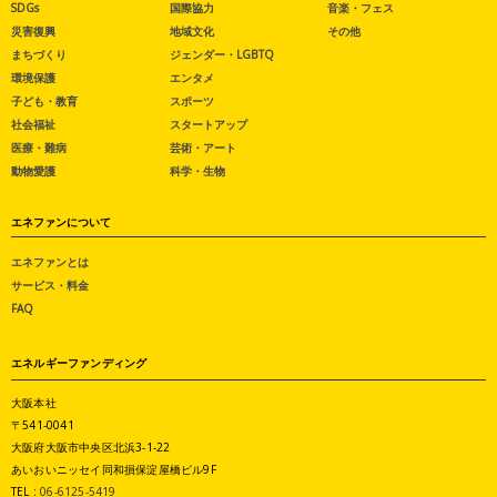
SDGs
国際協力
音楽・フェス
災害復興
地域文化
その他
まちづくり
ジェンダー・LGBTQ
環境保護
エンタメ
子ども・教育
スポーツ
社会福祉
スタートアップ
医療・難病
芸術・アート
動物愛護
科学・生物
エネファンについて
エネファンとは
サービス・料金
FAQ
エネルギーファンディング
大阪本社
〒541-0041
大阪府大阪市中央区北浜3-1-22
あいおいニッセイ同和損保淀屋橋ビル9F
TEL :
06-6125-5419