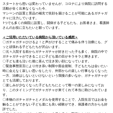
スタートから想いは変わっていませんが、コロナにより病院に訪問する
活動が全く出来なくなった今、
マシーンの設置と景品の補充で笑顔を届けることが可能にあるガチャガ
チャに注力しています。
1つでも多くの病院に設置し、闘病する子どもたち、お医者さま、看護師
さんのお役に立ちたいと願っています。
＜ご活用いただいている病院から頂いている感想＞
〇ガチャガチャひけるよ！と声がけすることで痛みを伴う治療にも、グ
ッと頑張れる子どもたちが沢山います。
〇元々入院する前からガチャガチャが好きだった子も多く、病院の中で
ガチャガチャができることに子ども達の目がキラキラと輝きます。
〇子ども達も泣いた後に喜んで泣き笑い顔になっています。
〇緊急事態宣言により付き添い制限や面会規制、子どもたちは会いたい
時に会えなく寂しい思いをしたり、外部からの楽しい行事もなくなった
一方、治療はしないといけないという我慢の多いなか、ガチャガチャが
とても活躍しております。
〇楽しみが少なくなった子どもたちにとって唯一の楽しみになってお
り、このタイミングでガチャガチャが来てくれて本当に助けられていま
す。
〇本物のガチャガチャとメダルを使用することで、入院生活ではお金を
触ることができない子ども達にも良い経験ができ、保護者の方からも好
評でした。