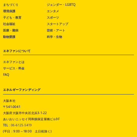
まちづくり
ジェンダー・LGBTQ
環境保護
エンタメ
子ども・教育
スポーツ
社会福祉
スタートアップ
医療・難病
芸術・アート
動物愛護
科学・生物
エネファンについて
エネファンとは
サービス・料金
FAQ
エネルギーファンディング
大阪本社
〒541-0041
大阪府大阪市中央区北浜3-1-22
あいおいニッセイ同和損保淀屋橋ビル9F
TEL :
06-6125-5419
(平日：9:00～18:00 土日祝除く)