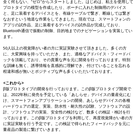
全く何もない、"ゼロ"からスタートしました。はじめは、粘土を使用して
プロトタイプの模型を作成したり、ポーチに入れた制御用のデバイス
と、足に装着するデバイスとを、有線ケーブルで繋ぎ、断線しては繋ぎ
なおすという地道な作業をしてきました。現在では、スマートフォンの
アプリの試作品、足に装着するデバイスの試作品が完成しており、
Bluetooth通信で振動の制御、目的地までのナビゲーションを実装してい
ます。
50人以上の視覚障がい者の方に実証実験させて頂きました。多くの方
に、大変興味を持っていただき、また、適格なアドバイス・フィードバ
ックを頂戴しており、その貴重な声を元に開発を行っております。特別
な訓練も無く、誘導情報を直感的に理解でき、付けていることを忘れる
程違和感が無いとポジティブな声も多くいただいております。
<これから>
β版プロトタイプの開発を行っております。このβ版プロトタイプ開発で
は、2022年秋に発売を予定している「あしらせ」デバイスの量産化にむ
け、スマートフォンアプリケーションの開発、あしらせデバイスの各種
ハードウェアの選定、実装、防水性・耐久性の試験、ソフトウェアの設
計、ソフトウェアの実装、安全性の検討など、数多くの検証・検討を行
っております。このβ版プロトタイプを利用して、再度視覚障がい者の方
に実証実験を行う予定です。この検証で得られたフィードバックを元に
量産品の製造に繋げていきます。