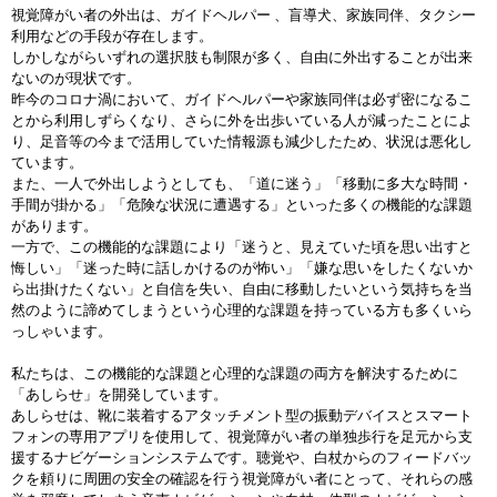
視覚障がい者の外出は、ガイドヘルパー 、盲導犬、家族同伴、タクシー
利用などの手段が存在します。
しかしながらいずれの選択肢も制限が多く、自由に外出することが出来
ないのが現状です。
昨今のコロナ渦において、ガイドヘルパーや家族同伴は必ず密になるこ
とから利用しずらくなり、さらに外を出歩いている人が減ったことによ
り、足音等の今まで活用していた情報源も減少したため、状況は悪化し
ています。
また、一人で外出しようとしても、「道に迷う」「移動に多大な時間・
手間が掛かる」「危険な状況に遭遇する」といった多くの機能的な課題
があります。
一方で、この機能的な課題により「迷うと、見えていた頃を思い出すと
悔しい」「迷った時に話しかけるのが怖い」「嫌な思いをしたくないか
ら出掛けたくない」と自信を失い、自由に移動したいという気持ちを当
然のように諦めてしまうという心理的な課題を持っている方も多くいら
っしゃいます。
私たちは、この機能的な課題と心理的な課題の両方を解決するために
「あしらせ」を開発しています。
あしらせは、靴に装着するアタッチメント型の振動デバイスとスマート
フォンの専用アプリを使用して、視覚障がい者の単独歩行を足元から支
援するナビゲーションシステムです。聴覚や、白杖からのフィードバッ
クを頼りに周囲の安全の確認を行う視覚障がい者にとって、それらの感