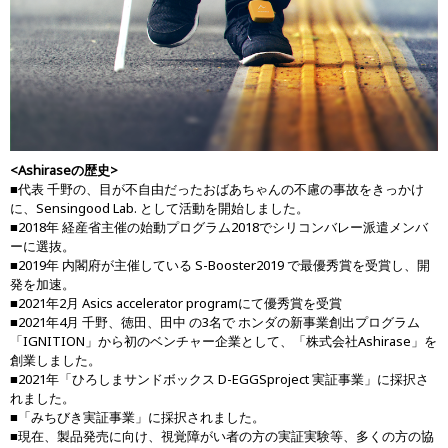
<Ashiraseの歴史>
■代表 千野の、目が不自由だったおばあちゃんの不慮の事故をきっかけ
に、Sensingood Lab. として活動を開始しました。
■2018年 経産省主催の始動プログラム2018でシリコンバレー派遣メンバ
ーに選抜。
■2019年 内閣府が主催している S-Booster2019 で最優秀賞を受賞し、開
発を加速。
■2021年2月 Asics accelerator programにて優秀賞を受賞
■2021年4月 千野、徳田、田中 の3名で ホンダの新事業創出プログラム
「IGNITION」から初のベンチャー企業として、「株式会社Ashirase」を
創業しました。
■2021年「ひろしまサンドボックス D-EGGSproject 実証事業」に採択さ
れました。
■「みちびき実証事業」に採択されました。
■現在、製品発売に向け、視覚障がい者の方の実証実験等、多くの方の協