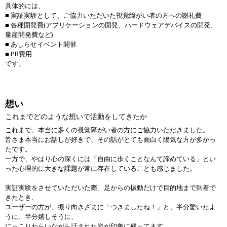
具体的には、
■ 実証実験として、ご協力いただいた視覚障がい者の方への謝礼費
■ 各種開発費(アプリケーションの開発、ハードウェアデバイスの開発、
量産開発費など)
■ あしらせイベント開催
■ PR費用
です。
想い
これまでどのような想いで活動をしてきたか
これまで、本当に多くの視覚障がい者の方にご協力いただきました。
皆さま本当にお話しが好きで、その話がとても面白く陽気な方が多かっ
たです。
一方で、やはり心の深くには「自由に歩くことなんて諦めている」とい
った心理的に大きな課題が常に存在していることも感じました。
実証実験をさせていただいた際、足からの振動だけで目的地まで到着で
きたとき、
ユーザーの方が、振り向きざまに「つきましたね！」と、半分驚いたよ
うに、半分嬉しそうに、
にっこりわらいながら話された姿が印象に残ってます。