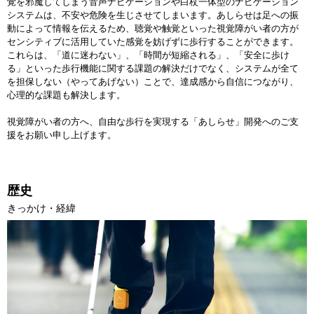
覚を邪魔してしまう音声ナビゲーションや白杖一体型のナビゲーション
システムは、不安や危険を生じさせてしまいます。あしらせは足への振
動によって情報を伝えるため、聴覚や触覚といった視覚障がい者の方が
センシティブに活用していた感覚を妨げずに歩行することができます。
これらは、「道に迷わない」、「時間が短縮される」、「安全に歩け
る」といった歩行機能に関する課題の解決だけでなく、システムが全て
を担保しない（やってあげない）ことで、達成感から自信につながり、
心理的な課題も解決します。
視覚障がい者の方へ、自由な歩行を実現する「あしらせ」開発へのご支
援をお願い申し上げます。
歴史
きっかけ・経緯