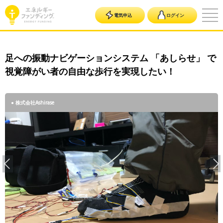
電気申込
ログイン
足への振動ナビゲーションシステム 「あしらせ」 で
視覚障がい者の自由な歩行を実現したい！
● 株式会社Ashirase
● 株式会社Ashirase
● 株式会社Ashirase
● 株式会社Ashirase